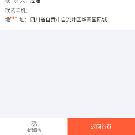
联 系 人：
经理
联系手机：
****
地 址：
四川省自贡市自流井区华商国际城
返回首页
电话咨询