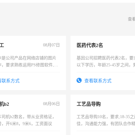
查
工
08月07日
医药代表2名
作是公司产品在网络店铺的图片
基因公司招聘医药代表2名，要
作，要求熟练运用PS修图软件,工
以下学历，年龄25-45岁之间，
每天8小时，待遇优厚。
可，需要具有营销经验，从事
表或者有医学资质的优先，底薪
看联系方式
查看联系方式
交五险。
机b2
08月06日
工艺品导购
车司机b2数名，带从业资格证，
工艺品导购10名，要求;18-35
，开6米8，9米6，工资面议
佳，沟通能力强，有团队合作
上进心，有工作经验者优先！