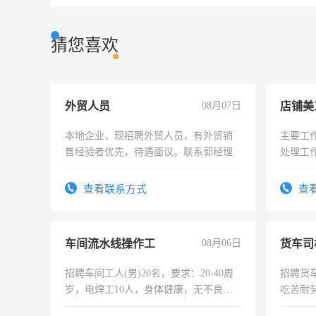
猜您喜欢
外贸人员
08月07日
店铺美
本地企业，现招聘外贸人员，有外贸销
主要工
售经验者优先，待遇面议。联系郭经理
处理工
作时间
查看联系方式
查
车间流水线操作工
08月06日
货车司
招聘车间工人(男)20名，要求：20-40周
招聘货
岁，电焊工10人，身体健康，无不良嗜
吃苦耐劳
好。薪资：4500-7000元，标准八人间住