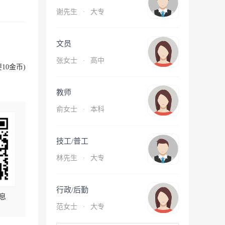
谢先生
·
大专
文员
张女士
·
高中
10金币)
教师
俞女士
·
本科
技工/普工
林先生
·
大专
行政/后勤
息
范女士
·
大专