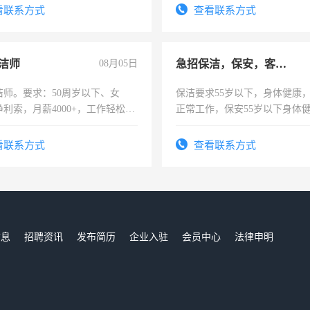
看联系方式
查看联系方式
洁师
08月05日
急招保洁，保安，客服，工程
洁师。要求：50周岁以下、女
保洁要求55岁以下，身体健康
利索，月薪4000+，工作轻松，
正常工作，保安55岁以下身体
活，不需坐班，适合宝妈、全职
责任心形象端庄，遵纪守法，
。
录，客服要求45岁以下高中以
看联系方式
查看联系方式
懂电脑工作认真，性格开朗有
能力，工程，懂水电维修。
信息
招聘资讯
发布简历
企业入驻
会员中心
法律申明
们