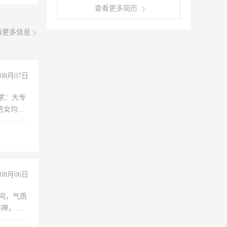
查看更多简历
看更多信息
08月07日
求：大专
男女均
过医药代
+绩效，
08月06日
之间，气质
精神，有