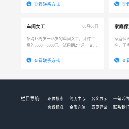
宿，免费发放劳保用品，两班倒，每月
查看联系方式
查
25号准时发放工资，工作时间10小时
车间女工
08月06日
家庭保
招聘18周岁一45岁的车间女工，计件工
家庭保
资约3500一5000元，试用期2个月，交五
性、干净
险，有年薪假，年底福利
时间灵
太太等
查看联系方式
查
栏目导航:
职位搜索
简历中心
名企展示
一句话
套餐标准
金币充值
意见建议
联系我